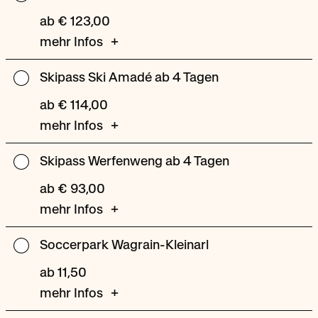
Obertauern
ab € 123,00
ab
mehr Infos
4
Tagen
Skipass Ski Amadé ab 4 Tagen
Skipass
Ski
ab € 114,00
Amadé
mehr Infos
ab
4
Skipass Werfenweng ab 4 Tagen
Skipass
Tagen
Werfenweng
ab € 93,00
ab
mehr Infos
4
Tagen
Soccerpark Wagrain-Kleinarl
Soccerpark
Wagrain-
ab 11,50
Kleinarl
mehr Infos