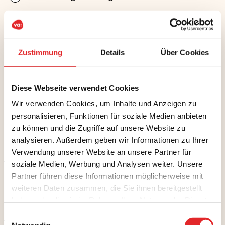
mit
ab € 38,50
Bergführer:in
mehr Infos
Zustimmung
Details
Über Cookies
Kräuterwanderung
Kräuterwanderung
ab € 28,00
Diese Webseite verwendet Cookies
mehr Infos
Wir verwenden Cookies, um Inhalte und Anzeigen zu
Lammerklamm
Lammerklamm
personalisieren, Funktionen für soziale Medien anbieten
zu können und die Zugriffe auf unsere Website zu
ab € 5,00
analysieren. Außerdem geben wir Informationen zu Ihrer
mehr Infos
Verwendung unserer Website an unsere Partner für
soziale Medien, Werbung und Analysen weiter. Unsere
Langlauf-Verleih/Tag
Langlauf-
Partner führen diese Informationen möglicherweise mit
Verleih/Tag
weiteren Daten zusammen, die Sie ihnen bereitgestellt
ab € 20,00
haben oder die sie im Rahmen Ihrer Nutzung der Dienste
mehr Infos
gesammelt haben.
Einwilligungsauswahl