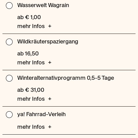
Wasserwelt Wagrain
Wasserwelt
Wagrain
ab € 1,00
mehr Infos
Wildkräuterspaziergang
Wildkräuterspaziergang
ab 16,50
mehr Infos
Winteralternativprogramm 0,5-5 Tage
Winteralternativprogramm
0,5-
ab € 31,00
5
mehr Infos
Tage
ya! Fahrrad-Verleih
ya!
Fahrrad-
mehr Infos
Verleih