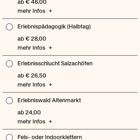
ab € 46,00
mehr Infos
Erlebnispädagogik (Halbtag)
Erlebnispädagogik
(Halbtag)
ab € 28,00
mehr Infos
Erlebnisschlucht Salzachöfen
Erlebnisschlucht
Salzachöfen
ab € 26,50
mehr Infos
Erlebniswald Altenmarkt
Erlebniswald
Altenmarkt
ab 24,00
mehr Infos
Fels- oder Indoorklettern
Fels-