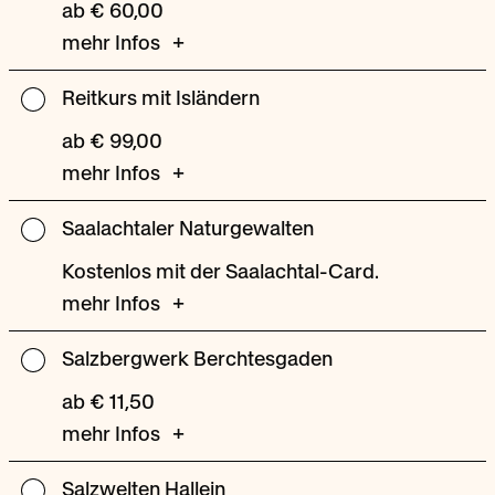
ab € 60,00
mehr Infos
Reitkurs mit Isländern
Reitkurs
mit
ab € 99,00
Isländern
mehr Infos
Saalachtaler Naturgewalten
Saalachtaler
Naturgewalten
Kostenlos mit der Saalachtal-Card.
mehr Infos
Salzbergwerk Berchtesgaden
Salzbergwerk
Berchtesgaden
ab € 11,50
mehr Infos
Salzwelten Hallein
Salzwelten