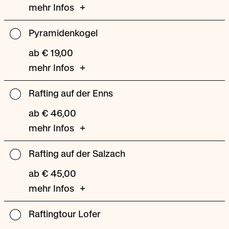
mehr Infos
ist
mehr
Pyramidenkogel
Pyramidenkogel
ab € 19,00
mehr Infos
Rafting auf der Enns
Rafting
auf
ab € 46,00
der
mehr Infos
Enns
Rafting auf der Salzach
Rafting
auf
ab € 45,00
der
mehr Infos
Salzach
Raftingtour Lofer
Raftingtour
Lofer