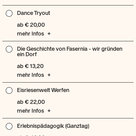
Dance Tryout
Dance
Tryout
ab € 20,00
mehr Infos
Die Geschichte von Fasernia - wir gründen
Die
ein Dorf
Geschichte
von
ab € 13,20
Fasernia
mehr Infos
-
wir
Eisriesenwelt Werfen
Eisriesenwelt
gründen
Werfen
ab € 22,00
ein
Dorf
mehr Infos
Erlebnispädagogik (Ganztag)
Erlebnispädagogik
(Ganztag)