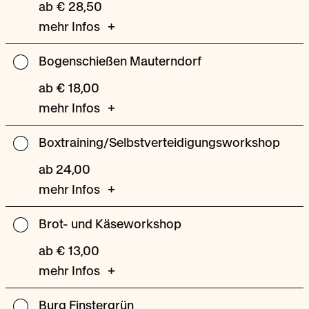
ab € 28,50
Alm
mehr Infos
Bogenschießen Mauterndorf
Bogenschießen
Mauterndorf
ab € 18,00
mehr Infos
Boxtraining/Selbstverteidigungsworkshop
Boxtraining/Selbstverteidigungsworkshop
ab 24,00
mehr Infos
Brot- und Käseworkshop
Brot-
und
ab € 13,00
Käseworkshop
mehr Infos
Burg Finstergrün
Burg