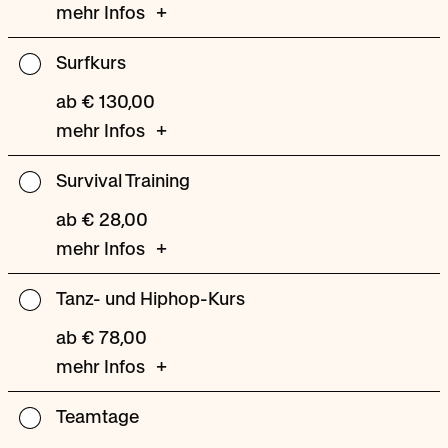
mehr Infos
Surfkurs
Surfkurs
ab € 130,00
mehr Infos
Survival Training
Survival
Training
ab € 28,00
mehr Infos
Tanz- und Hiphop-Kurs
Tanz-
und
ab € 78,00
Hiphop-
mehr Infos
Kurs
Teamtage
Teamtage