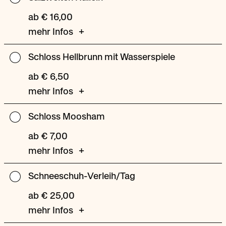
Hallein
ab € 16,00
mehr Infos
Schloss Hellbrunn mit Wasserspiele
Schloss
Hellbrunn
ab € 6,50
mit
mehr Infos
Wasserspiele
Schloss Moosham
Schloss
Moosham
ab € 7,00
mehr Infos
Schneeschuh-Verleih/Tag
Schneeschuh-
Verleih/Tag
ab € 25,00
mehr Infos