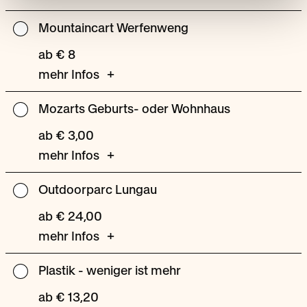
Mountaincart Werfenweng
Mountaincart
Werfenweng
ab € 8
mehr Infos
Mozarts Geburts- oder Wohnhaus
Mozarts
Geburts-
ab € 3,00
oder
mehr Infos
Wohnhaus
Outdoorparc Lungau
Outdoorparc
Lungau
ab € 24,00
mehr Infos
Plastik - weniger ist mehr
Plastik
-
ab € 13,20
weniger