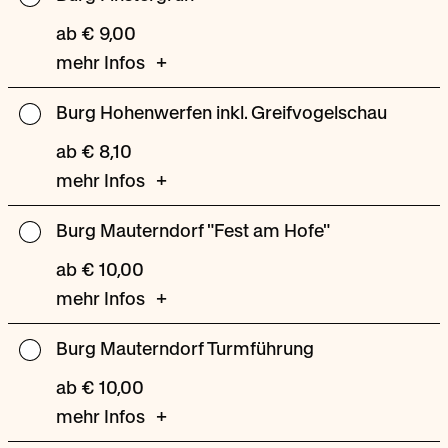
Finstergrün
ab € 9,00
mehr Infos
Burg Hohenwerfen inkl. Greifvogelschau
Burg
Hohenwerfen
ab € 8,10
inkl.
mehr Infos
Greifvogelschau
Burg Mauterndorf "Fest am Hofe"
Burg
Mauterndorf
ab € 10,00
"Fest
mehr Infos
am
Hofe"
Burg Mauterndorf Turmführung
Burg
Mauterndorf
ab € 10,00
Turmführung
mehr Infos