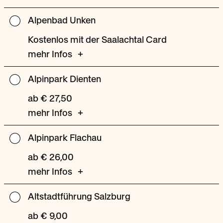
II
Lofer
Alpenbad Unken
Alpenbad
Unken
Kostenlos mit der Saalachtal Card
mehr Infos
Alpinpark Dienten
Alpinpark
Dienten
ab € 27,50
mehr Infos
Alpinpark Flachau
Alpinpark
Flachau
ab € 26,00
mehr Infos
Altstadtführung Salzburg
Altstadtführung
Salzburg
ab € 9,00