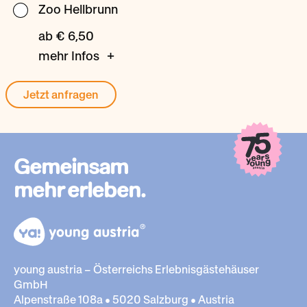
Zoo Hellbrunn
Zoo
Hellbrunn
ab € 6,50
mehr Infos
Gemeinsam
mehr erleben.
young austria – Österreichs Erlebnisgästehäuser
GmbH
Alpenstraße 108a • 5020 Salzburg • Austria