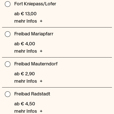
Fort Kniepass/Lofer
Fort
Kniepass/Lofer
ab € 13,00
mehr Infos
Freibad Mariapfarr
Freibad
Mariapfarr
ab € 4,00
mehr Infos
Freibad Mauterndorf
Freibad
Mauterndorf
ab € 2,90
mehr Infos
Freibad Radstadt
Freibad
Radstadt
ab € 4,50
mehr Infos