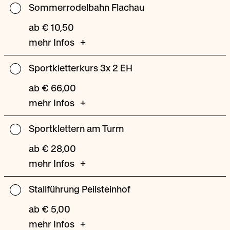
Sommerrodelbahn Flachau
Sommerrodelbahn
Flachau
ab € 10,50
mehr Infos
Sportkletterkurs 3x 2 EH
Sportkletterkurs
3x
ab € 66,00
2
mehr Infos
EH
Sportklettern am Turm
Sportklettern
am
ab € 28,00
Turm
mehr Infos
Stallführung Peilsteinhof
Stallführung
Peilsteinhof
ab € 5,00
mehr Infos