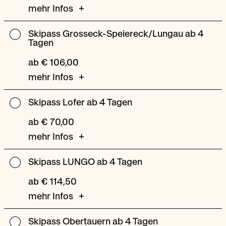
ab
mehr Infos
4
Tagen
Skipass Grosseck-Speiereck/Lungau ab 4
Skipass
Tagen
Grosseck-
Speiereck/Lungau
ab € 106,00
ab
mehr Infos
4
Tagen
Skipass Lofer ab 4 Tagen
Skipass
Lofer
ab € 70,00
ab
mehr Infos
4
Tagen
Skipass LUNGO ab 4 Tagen
Skipass
LUNGO
ab € 114,50
ab
mehr Infos
4
Tagen
Skipass Obertauern ab 4 Tagen
Skipass