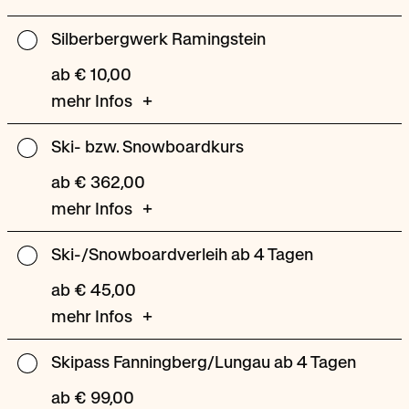
Silberbergwerk Ramingstein
Silberbergwerk
Ramingstein
ab € 10,00
mehr Infos
Ski- bzw. Snowboardkurs
Ski-
bzw.
ab € 362,00
Snowboardkurs
mehr Infos
Ski-/Snowboardverleih ab 4 Tagen
Ski-/Snowboardverleih
ab
ab € 45,00
4
mehr Infos
Tagen
Skipass Fanningberg/Lungau ab 4 Tagen
Skipass
Fanningberg/Lungau
ab € 99,00