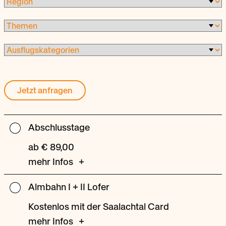
Jetzt anfragen
Abschlusstage
Abschlusstage
ab € 89,00
mehr Infos
Almbahn I + II Lofer
Almbahn
I
Kostenlos mit der Saalachtal Card
+
mehr Infos