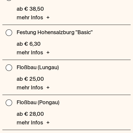
oder
ab € 38,50
Indoorklettern
mehr Infos
Festung Hohensalzburg "Basic"
Festung
Hohensalzburg
ab € 6,30
"Basic"
mehr Infos
Floßbau (Lungau)
Floßbau
(Lungau)
ab € 25,00
mehr Infos
Floßbau (Pongau)
Floßbau
(Pongau)
ab € 28,00
mehr Infos