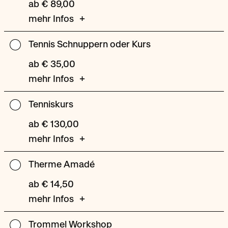
ab € 89,00
mehr Infos
Tennis Schnuppern oder Kurs
Tennis
Schnuppern
ab € 35,00
oder
mehr Infos
Kurs
Tenniskurs
Tenniskurs
ab € 130,00
mehr Infos
Therme Amadé
Therme
Amadé
ab € 14,50
mehr Infos
Trommel Workshop
Trommel