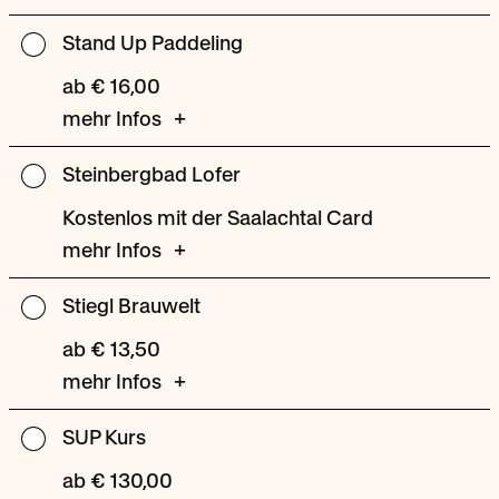
Stand Up Paddeling
Stand
Up
ab € 16,00
Paddeling
mehr Infos
Steinbergbad Lofer
Steinbergbad
Lofer
Kostenlos mit der Saalachtal Card
mehr Infos
Stiegl Brauwelt
Stiegl
Brauwelt
ab € 13,50
mehr Infos
SUP Kurs
SUP
Kurs
ab € 130,00