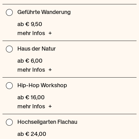
Geführte Wanderung
Geführte
Wanderung
ab € 9,50
mehr Infos
Haus der Natur
Haus
der
ab € 6,00
Natur
mehr Infos
Hip-Hop Workshop
Hip-
Hop
ab € 16,00
Workshop
mehr Infos
Hochseilgarten Flachau
Hochseilgarten
Flachau
ab € 24,00