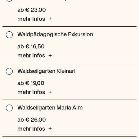
Workshop
ab € 23,00
mehr Infos
Waldpädagogische Exkursion
Waldpädagogische
Exkursion
ab € 16,50
mehr Infos
Waldseilgarten Kleinarl
Waldseilgarten
Kleinarl
ab € 19,00
mehr Infos
Waldseilgarten Maria Alm
Waldseilgarten
Maria
ab € 26,00
Alm
mehr Infos