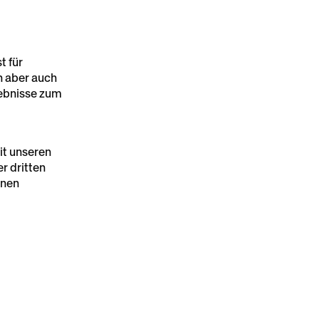
t für
n aber auch
lebnisse zum
it unseren
r dritten
hnen