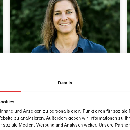
Doris Leobacher
Details
Eben im Pongau (Ski amadé / Salzburger
Sportwelt), Werfenweng
Cookies
+43 662 625758-605
nhalte und Anzeigen zu personalisieren, Funktionen für soziale
doris.leobacher@youngaustria.com
Website zu analysieren. Außerdem geben wir Informationen zu I
r soziale Medien, Werbung und Analysen weiter. Unsere Partner