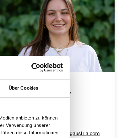
Hannah
Über Cookies
Kaltenbrunner
Lofer & Social Media
+43 662 625758-608
 Medien anbieten zu können
hrer Verwendung unserer
 führen diese Informationen
hannah.kaltenbrunner@youngaustria.com