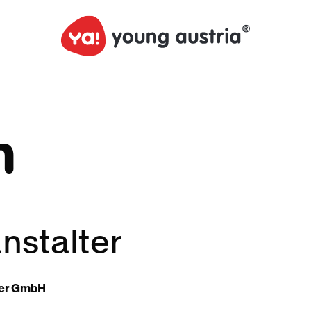
m
nstalter
ser GmbH