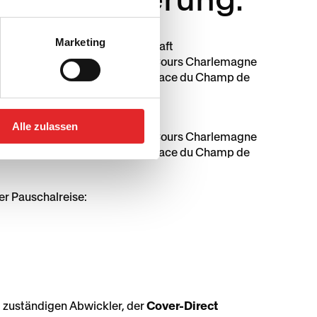
Marketing
sterium für Arbeit und Wirtschaft
ent
Arcus Solutions SARL
(3 Cours Charlemagne
SA
(Bastion Tower, Ebene 20 / Place du Champ de
rbeit und Wirtschaft
Alle zulassen
ent
Arcus Solutions SARL
(3 Cours Charlemagne
SA
(Bastion Tower, Ebene 20 / Place du Champ de
er Pauschalreise:
m zuständigen Abwickler, der
Cover-Direct