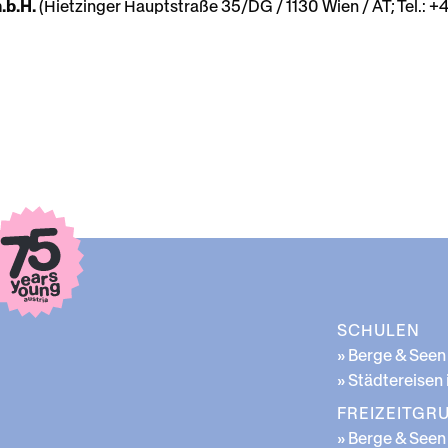
.b.H.
(Hietzinger Hauptstraße 35/DG / 1130 Wien / AT; Tel.: +4
SCHULEN
» Berge & Seen
» Städtereisen
FREIZEITGR
» Berge & Seen