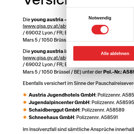
Einwilligungsauswahl
Notwendig
Die
young austria – Österreichs Erlebnisgäst
(
www.gisa.gv.at/abfrage
) eingetragen und ist im
/ 69002 Lyon / FR; Email:
contact@arcus-solut
Mars 5 / 1050 Brüssel / BE) unter der
Pol.-Nr.: A5
Die
young austria international GmbH & Co KG
i
Alle ablehnen
(
www.gisa.gv.at/abfrage
) eingetragen und ist im
/ 69002 Lyon / FR; Email:
contact@arcus-solut
Mars 5 / 1050 Brüssel / BE) unter der
Pol.-Nr.: A5
Ebenfalls versichert im Sinne der Pauschalreisev
Austria Jugendhotels GmbH
: Polizzennr. A58
Jugendalpincenter GmbH
: Polizzennr. A5859
Schaidberggut GmbH
: Polizzennr. A58589
Schneehaus GmbH
: Polizzennr. A58591
Im Insolvenzfall sind sämtliche Ansprüche innerha