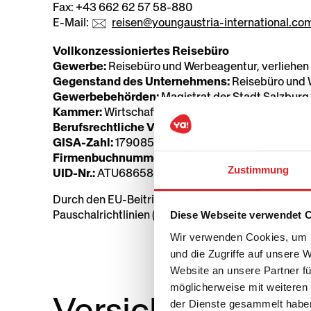
Fax: +43 662 62 57 58-880
E-Mail:
reisen@youngaustria-international.co
Vollkonzessioniertes Reisebüro
Gewerbe:
Reisebüro und Werbeagentur, verliehen 
Gegenstand des Unternehmens:
Reisebüro und
Gewerbebehörden:
Magistrat der Stadt Salzburg
Kammer:
Wirtschaftskammer Salzburg, FG Reise
Berufsrechtliche Vorschriften:
GewO 1994, abruf
GISA-Zahl:
17908566
Firmenbuchnummer:
FN 415159d
Zustimmung
UID-Nr.:
ATU68658927
Durch den EU-Beitritt sind Reiseveranstalter rech
Pauschalrichtlinien (Art. 7) abzusichern.
Diese Webseite verwendet 
Wir verwenden Cookies, um I
und die Zugriffe auf unsere 
Website an unsere Partner fü
möglicherweise mit weiteren
Versicherer im S
der Dienste gesammelt habe