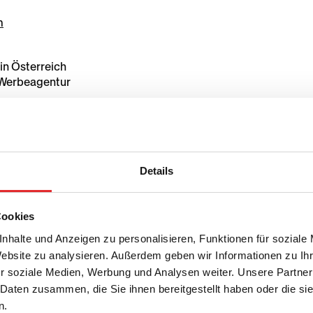
m
in Österreich
 Werbeagentur
büros und FG Werbung und Marktkommunikation
bar unter
www.ris.bka.gv.at/bundesrecht/
Details
tlich verpflichtet, den vom Kunden an den Reiseveranstalter 
Cookies
nhalte und Anzeigen zu personalisieren, Funktionen für soziale
Website zu analysieren. Außerdem geben wir Informationen zu I
r soziale Medien, Werbung und Analysen weiter. Unsere Partner
 Daten zusammen, die Sie ihnen bereitgestellt haben oder die s
inne der Pauschalre
n.