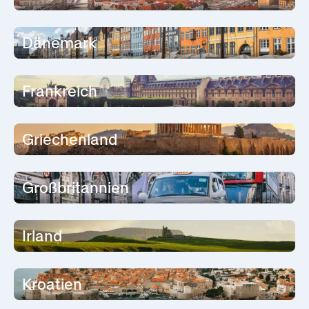
Dänemark
Frankreich
Griechenland
Großbritannien
Irland
Kroatien