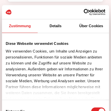
WENDY & CARINTH 02/2026
Zustimmung
Details
Über Cookies
WILDFANG E.V.
Die Gruppen sind wohlbehalten alle wieder in
Berlin angekommen & hatten eine wirklich
Diese Webseite verwendet Cookies
schöne Zeit in Mariapfarr & Mauterndorf. Die
Wir verwenden Cookies, um Inhalte und Anzeigen zu
legendären Pizza & Pommes-Kids haben den
personalisieren, Funktionen für soziale Medien anbieten
Übungshang gefühlt 289 Mal bezwungen &
sind dabei vermutlich nicht öfter als 30 Mal…
zu können und die Zugriffe auf unsere Website zu
analysieren. Außerdem geben wir Informationen zu Ihrer
Verwendung unserer Website an unsere Partner für
soziale Medien, Werbung und Analysen weiter. Unsere
Partner führen diese Informationen möglicherweise mit
weiteren Daten zusammen, die Sie ihnen bereitgestellt
PEILSTEINHOF 02/2026
haben oder die sie im Rahmen Ihrer Nutzung der Dienste
NMS STEINERKIRCHEN
gesammelt haben.
Einwilligungsauswahl
Es war wie immer alles perfekt für uns. Wir