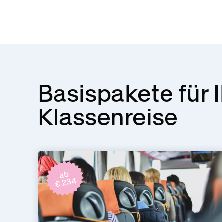
Basispakete für 
Klassenreise
ab
€ 234