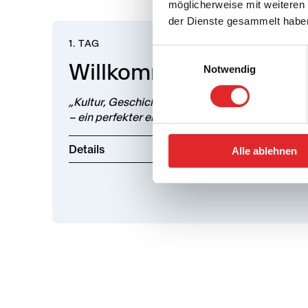
möglicherweise mit weiteren
der Dienste gesammelt habe
1. TAG
Einwilligungsauswahl
Willkommen in Pest
Notwendig
„Kultur, Geschichte und lebhafte Atmosphäre
– ein perfekter erster Tag in Pest.“
Details
Alle ablehnen