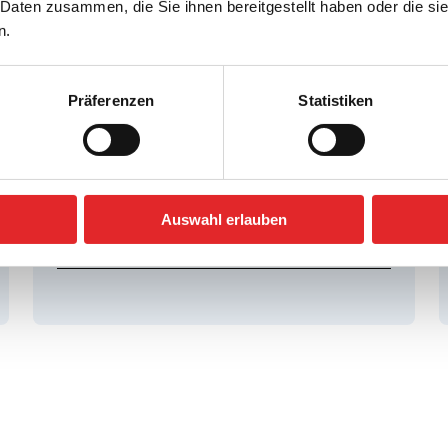
 Daten zusammen, die Sie ihnen bereitgestellt haben oder die s
n.
2. TAG
Entdeckungen in
Präferenzen
Statistiken
Buda
„Budapest entdecken – zwischen
mittelalterlichem Flair und Donauschifffahrt.“
Auswahl erlauben
Details