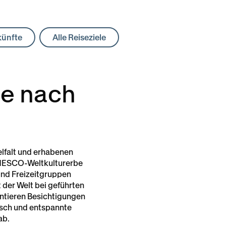
künfte
Alle Reiseziele
se nach
elfalt und erhabenen
 UNESCO-Weltkulturerbe
und Freizeitgruppen
 der Welt bei geführten
antieren Besichtigungen
asch und entspannte
ab.