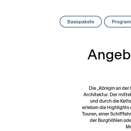
Basispakete
Program
Angebo
Die „Königin an der
Architektur. Der mitt
und durch die Kett
erleben die Highlights
Touren, einer Schifffa
der Burghöhlen ode
Mo