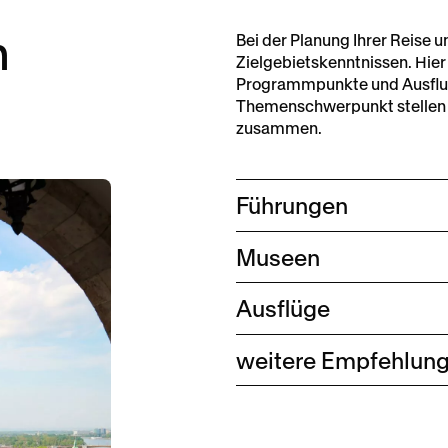
m
Bei der Planung Ihrer Reise u
Zielgebietskenntnissen. Hier
Programmpunkte und Ausflu
Themenschwerpunkt stellen 
zusammen.
Führungen
Jüdisches Viertel
Museen
Parlamentsbesuch
Planetarium
Ausflüge
Ungarische Staatsoper
Haus der Zukunft
Schifffahrt auf der Dona
weitere Empfehlun
Burghöhlen
Memento Park
Hungaroring (Formel 1)
Audi-Werk in Györ
Ungarische Zentralbank
Haus des Terrors
Erstes Pester Strudelha