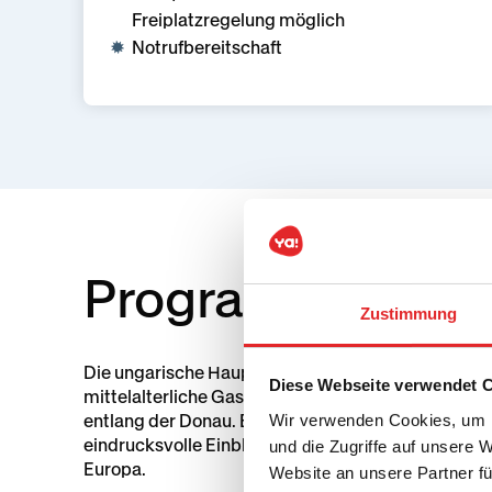
Freiplatzregelung möglich
Notrufbereitschaft
Programmvorsc
Zustimmung
Die ungarische Hauptstadt, geprägt von den Stadtt
Diese Webseite verwendet 
mittelalterliche Gassen, imposante Bauten und mult
entlang der Donau. Eine Klassenreise nach Budapes
Wir verwenden Cookies, um I
eindrucksvolle Einblicke in Geschichte, Architektu
und die Zugriffe auf unsere 
Europa.
Website an unsere Partner fü