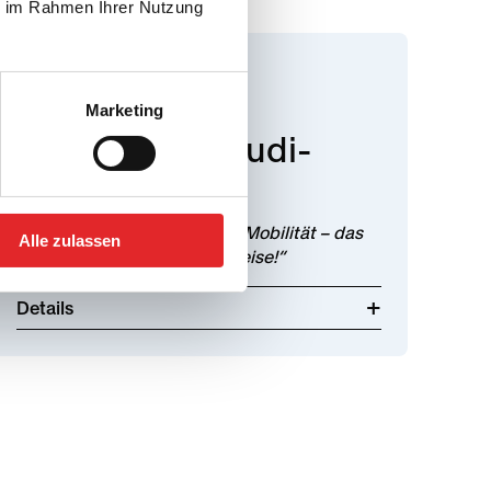
ie im Rahmen Ihrer Nutzung
3. TAG
Technik zum
Marketing
Abschluss – Audi-
Werk Győr
„Einblicke in die Zukunft der Mobilität – das
Alle zulassen
perfekte Finale der Klassenreise!“
Details