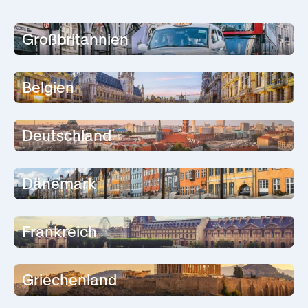
Großbritannien
Belgien
Deutschland
Dänemark
Frankreich
Griechenland