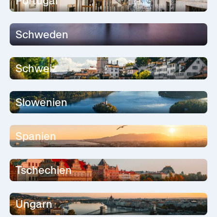
Portugal
Schweden
Schweiz
Slowenien
Spanien
Tschechien
Ungarn