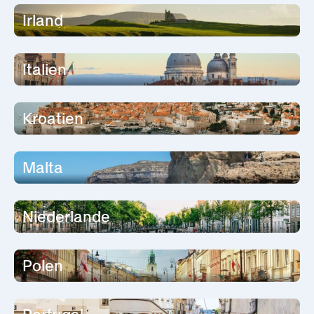
Irland
Italien
Kroatien
Malta
Niederlande
Polen