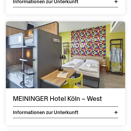
Informationen zur Unterkunft
KIT – Kunst im Tunnel
Kunsthalle Düsseldorf
Hoesch-Museum Dortmund
Museum Ostwall
MEININGER Hotel Köln – West
Deutsches Bergbau-Museum Bochum
Informationen zur Unterkunft
Villa Hügel