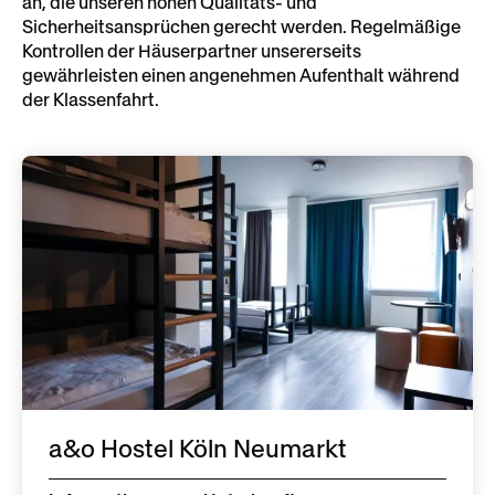
an, die unseren hohen Qualitäts- und
Sicherheitsansprüchen gerecht werden. Regelmäßige
DASA Arbeitswelt Ausstellung Dortmund
Kontrollen der Häuserpartner unsererseits
gewährleisten einen angenehmen Aufenthalt während
der Klassenfahrt.
Kokerei Hansa in Dortmund
Filmmuseum
K21 Ständehaus
Aquazoo-Löbbecke Museum
Kunstsammlung Nordrhein-Westfalen
a&o Hostel Köln Neumarkt