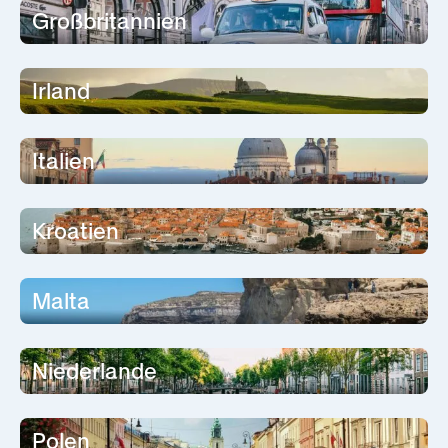
Großbritannien
Irland
Italien
Kroatien
Malta
Niederlande
Polen