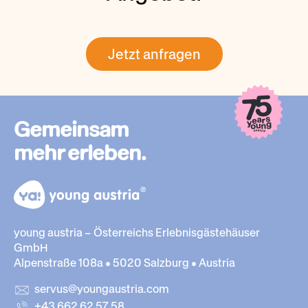
Jetzt anfragen
Gemeinsam
mehr erleben.
young austria – Österreichs Erlebnisgästehäuser
GmbH
Alpenstraße 108a • 5020 Salzburg • Austria
servus@youngaustria.com
+43 662 62 57 58