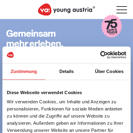
Gemeinsam
mehr erleben.
Zustimmung
Details
Über Cookies
young austria – Österreichs Erlebnisgästehäuser
GmbH
Alpenstraße 108a • 5020 Salzburg • Austria
Diese Webseite verwendet Cookies
Wir verwenden Cookies, um Inhalte und Anzeigen zu
servus@youngaustria.com
personalisieren, Funktionen für soziale Medien anbieten
+43 662 62 57 58
zu können und die Zugriffe auf unsere Website zu
Unsere ReiseexpertInnen beraten Sie gerne persönlich:
analysieren. Außerdem geben wir Informationen zu Ihrer
MO bis DO 7:30 – 16:00 Uhr | FR 7:30 – 14:00 Uhr
Verwendung unserer Website an unsere Partner für