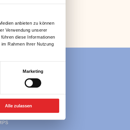
 Medien anbieten zu können
hrer Verwendung unserer
 führen diese Informationen
ie im Rahmen Ihrer Nutzung
Marketing
ÜBER UNS
 in Österreich
» Team
 in Europa
SERVICE
UPPEN
» FAQ
 in Österreich
» Downloads
Alle zulassen
 in Europa
MPS