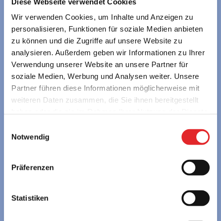
Diese Webseite verwendet Cookies
Wir verwenden Cookies, um Inhalte und Anzeigen zu
personalisieren, Funktionen für soziale Medien anbieten
zu können und die Zugriffe auf unsere Website zu
young austria – Österreichs Erlebnisgästehäuser
analysieren. Außerdem geben wir Informationen zu Ihrer
GmbH
Verwendung unserer Website an unsere Partner für
Alpenstraße 108a • 5020 Salzburg • Austria
soziale Medien, Werbung und Analysen weiter. Unsere
servus@youngaustria.com
Partner führen diese Informationen möglicherweise mit
+43 662 62 57 58
weiteren Daten zusammen, die Sie ihnen bereitgestellt
haben oder die sie im Rahmen Ihrer Nutzung der Dienste
Unsere ReiseexpertInnen beraten Sie gerne persönlich:
gesammelt haben.
Einwilligungsauswahl
MO bis DO 7:30 – 16:00 Uhr | FR 7:30 – 14:00 Uhr
Notwendig
SCHULEN
Präferenzen
» Berge & Seen in Österreich
» Städtereisen in Europa
Statistiken
FREIZEITGRUPPEN
» Berge & Seen in Österreich