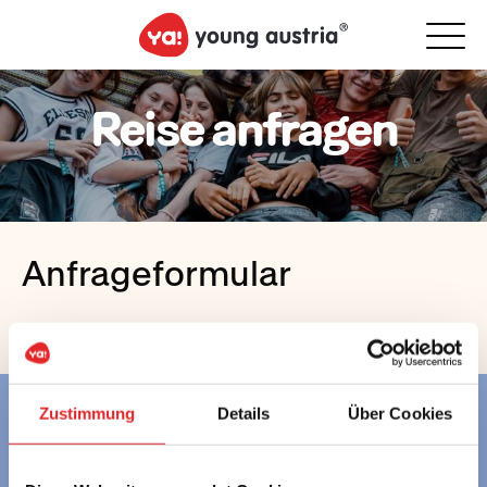
Reise anfragen
Anfrageformular
Zustimmung
Details
Über Cookies
Gemeinsam
mehr erleben.