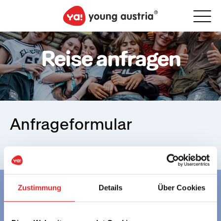
Reise anfragen
Anfrageformular
Zustimmung
Details
Über Cookies
Gemeinsam
mehr erleben.