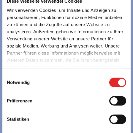
Diese Webseite verwendet Cookies
Wir verwenden Cookies, um Inhalte und Anzeigen zu
personalisieren, Funktionen für soziale Medien anbieten
zu können und die Zugriffe auf unsere Website zu
young austria – Österreichs Erlebnisgästehäuser
analysieren. Außerdem geben wir Informationen zu Ihrer
GmbH
Verwendung unserer Website an unsere Partner für
Alpenstraße 108a • 5020 Salzburg • Austria
soziale Medien, Werbung und Analysen weiter. Unsere
servus@youngaustria.com
Partner führen diese Informationen möglicherweise mit
+43 662 62 57 58
weiteren Daten zusammen, die Sie ihnen bereitgestellt
haben oder die sie im Rahmen Ihrer Nutzung der Dienste
Unsere ReiseexpertInnen beraten Sie gerne persönlich:
gesammelt haben.
Einwilligungsauswahl
MO bis DO 7:30 – 16:00 Uhr | FR 7:30 – 14:00 Uhr
Notwendig
SCHULEN
Präferenzen
» Berge & Seen in Österreich
» Städtereisen in Europa
Statistiken
FREIZEITGRUPPEN
» Berge & Seen in Österreich