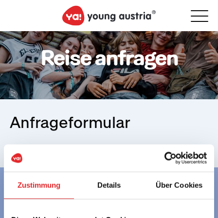
Reise anfragen
Anfrageformular
Zustimmung
Details
Über Cookies
Gemeinsam
mehr erleben.