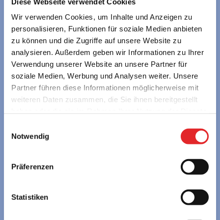
Diese Webseite verwendet Cookies
Wir verwenden Cookies, um Inhalte und Anzeigen zu
personalisieren, Funktionen für soziale Medien anbieten
zu können und die Zugriffe auf unsere Website zu
young austria – Österreichs Erlebnisgästehäuser
analysieren. Außerdem geben wir Informationen zu Ihrer
GmbH
Verwendung unserer Website an unsere Partner für
Alpenstraße 108a • 5020 Salzburg • Austria
soziale Medien, Werbung und Analysen weiter. Unsere
servus@youngaustria.com
Partner führen diese Informationen möglicherweise mit
+43 662 62 57 58
weiteren Daten zusammen, die Sie ihnen bereitgestellt
haben oder die sie im Rahmen Ihrer Nutzung der Dienste
Unsere ReiseexpertInnen beraten Sie gerne persönlich:
gesammelt haben.
Einwilligungsauswahl
MO bis DO 7:30 – 16:00 Uhr | FR 7:30 – 14:00 Uhr
Notwendig
SCHULEN
Präferenzen
» Berge & Seen in Österreich
» Städtereisen in Europa
Statistiken
FREIZEITGRUPPEN
» Berge & Seen in Österreich