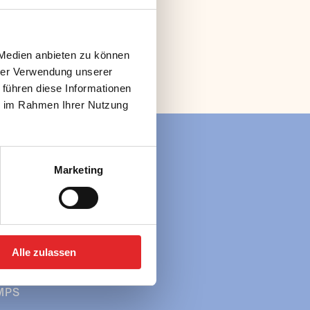
 Medien anbieten zu können
hrer Verwendung unserer
 führen diese Informationen
ie im Rahmen Ihrer Nutzung
Marketing
ÜBER UNS
 in Österreich
» Team
 in Europa
SERVICE
UPPEN
» FAQ
 in Österreich
» Downloads
Alle zulassen
 in Europa
MPS