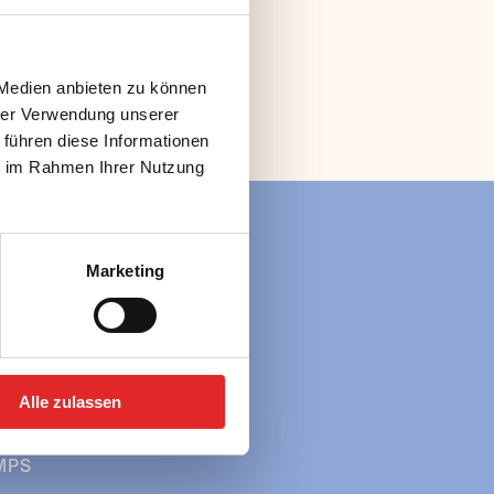
 Medien anbieten zu können
hrer Verwendung unserer
 führen diese Informationen
ie im Rahmen Ihrer Nutzung
Marketing
ÜBER UNS
 in Österreich
» Team
 in Europa
SERVICE
UPPEN
» FAQ
 in Österreich
» Downloads
Alle zulassen
 in Europa
MPS