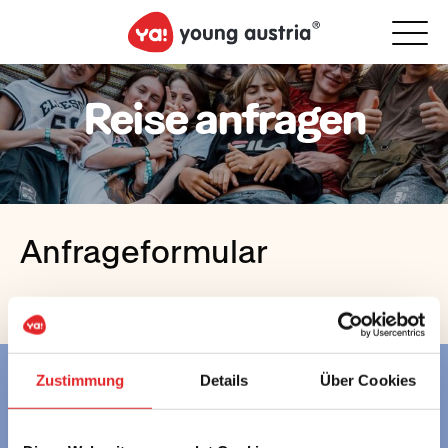
Reise anfragen
Anfrageformular
Zustimmung
Details
Über Cookies
Gemeinsam
mehr erleben.