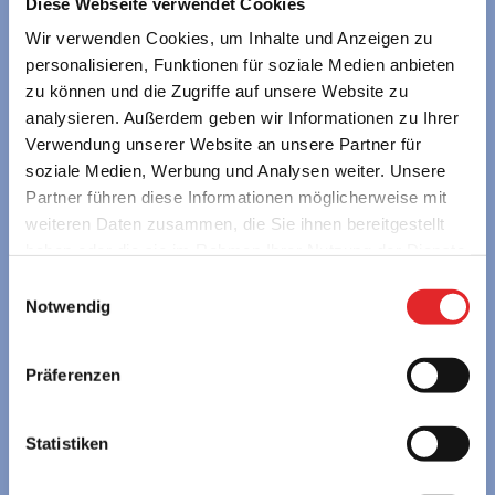
Diese Webseite verwendet Cookies
Wir verwenden Cookies, um Inhalte und Anzeigen zu
personalisieren, Funktionen für soziale Medien anbieten
zu können und die Zugriffe auf unsere Website zu
young austria – Österreichs Erlebnisgästehäuser
analysieren. Außerdem geben wir Informationen zu Ihrer
GmbH
Verwendung unserer Website an unsere Partner für
Alpenstraße 108a • 5020 Salzburg • Austria
soziale Medien, Werbung und Analysen weiter. Unsere
servus@youngaustria.com
Partner führen diese Informationen möglicherweise mit
+43 662 62 57 58
weiteren Daten zusammen, die Sie ihnen bereitgestellt
haben oder die sie im Rahmen Ihrer Nutzung der Dienste
Unsere ReiseexpertInnen beraten Sie gerne persönlich:
gesammelt haben.
Einwilligungsauswahl
MO bis DO 7:30 – 16:00 Uhr | FR 7:30 – 14:00 Uhr
Notwendig
SCHULEN
Präferenzen
» Berge & Seen in Österreich
» Städtereisen in Europa
Statistiken
FREIZEITGRUPPEN
» Berge & Seen in Österreich